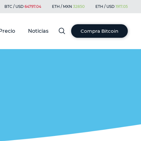
BTC / USD
64797.04
ETH / MXN
32850
ETH / USD
1917.05
Precio
Noticias
Compra Bitcoin