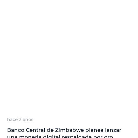
hace 3 años
Banco Central de Zimbabwe planea lanzar
una moneda digital respaldada por oro