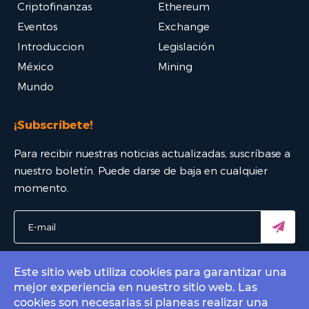
Criptofinanzas
Ethereum
Eventos
Exchange
Introduccion
Legislación
México
Mining
Mundo
¡Subscríbete!
Para recibir nuestras noticias actualizadas, suscríbase a
nuestro boletín. Puede darse de baja en cualquier
momento.
Este sitio web utiliza cookies para garantizar una
mejor experiencia en nuestro sitio web. Las
© 2022 Bitcoin Mexico - El mejor portal Bitcoin. All rights
cookies son necesarias si planeas realizar una