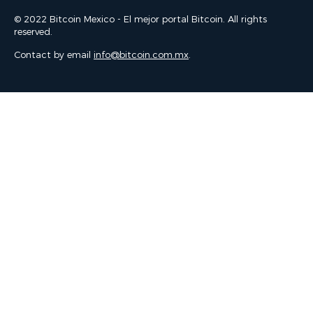
© 2022 Bitcoin Mexico - El mejor portal Bitcoin. All rights
reserved.
Contact by email
info@bitcoin.com.mx
.