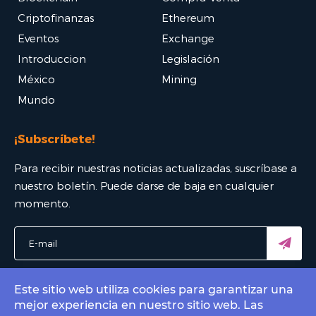
Criptofinanzas
Ethereum
Eventos
Exchange
Introduccion
Legislación
México
Mining
Mundo
¡Subscríbete!
Para recibir nuestras noticias actualizadas, suscríbase a
nuestro boletín. Puede darse de baja en cualquier
momento.
Este sitio web utiliza cookies para garantizar una
mejor experiencia en nuestro sitio web. Las
© 2022 Bitcoin Mexico - El mejor portal Bitcoin. All rights