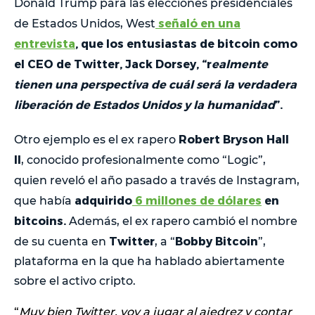
Donald Trump para las elecciones presidenciales
señaló en una
de Estados Unidos, West
entrevista
, que los entusiastas de bitcoin como
el CEO de Twitter, Jack Dorsey, “r
ealmente
tienen una perspectiva de cuál será la verdadera
liberación de Estados Unidos y la humanidad
”.
Robert Bryson Hall
Otro ejemplo es el ex rapero
II
, conocido profesionalmente como “Logic”,
quien reveló el año pasado a través de
Instagram,
adquirido
6 millones de dólares
en
que había
bitcoins.
Además, el ex rapero cambió el nombre
Twitter
Bobby Bitcoin
de su cuenta en
, a “
”,
plataforma en la que ha hablado abiertamente
sobre el activo cripto.
“
Muy bien Twitter, voy a jugar al ajedrez y contar