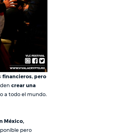
 financieros
pero
,
crear una
ueden
ro a todo el mundo.
n México,
sponible pero