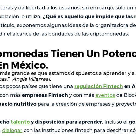
teras y da libertad a los usuarios, sin embargo, sólo u
¿Qué es aquello que impide que las
blación lo utiliza.
rtículo, exponemos algunas ideas de la organizadora d
r el alcance de las bondades de las criptomonedas.
tomonedas Tienen Un Potenc
En México.
 más grande es que estamos dispuestos a aprender y a 
tas.”
Angie Villarreal.
regulación Fintech
en A
os pocos países que tiene una
empresas Fintech
a con más
y con más
eventos
de Bloc
pacio nutritivo
para la creación de empresas y proyect
ucho
talento
y disposición para aprender
go
. Incluso el
a
dialogar
con las instituciones fintech para descifrar 