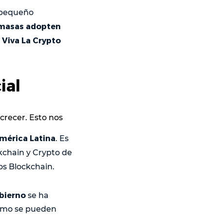
n pequeño
 masas adopten
Viva La Crypto
e
ial
crecer. Esto nos
mérica Latina
. Es
kchain y Crypto de
os Blockchain.
bierno
se ha
cómo se pueden