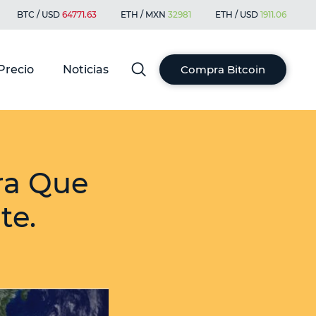
BTC / USD
64771.63
ETH / MXN
32981
ETH / USD
1911.06
Precio
Noticias
Compra Bitcoin
ra Que
te.