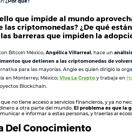
¿Por qué?
an
ello que impide al mundo aprovecha
 las criptomonedas? ¿De qué están
 las barreras que impiden la adopc
Angélica Villarreal
análisi
con Bitcoin México,
, hace un
imentos que detienen a las criptomonedas de volve
rnativa para las mayorías. Angie es quien dirigió la org
Viva La Crypto
ia en Monterrey, México;
y trabaja en
Ho
royectos Blockchain.
ue no tiene acceso a servicios financieros, y ya no ne
El problema es que la g
dinero a otra parte del mundo.
omunicar e informar a estas personas, y traerlas al ecos
ra Del Conocimiento