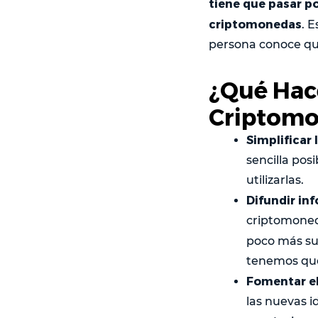
tiene que pasar p
criptomonedas
. 
persona conoce qu
¿Qué Hac
Criptomo
Simplificar
sencilla pos
utilizarlas.
Difundir in
criptomoned
poco más s
tenemos que
Fomentar el
las nuevas i