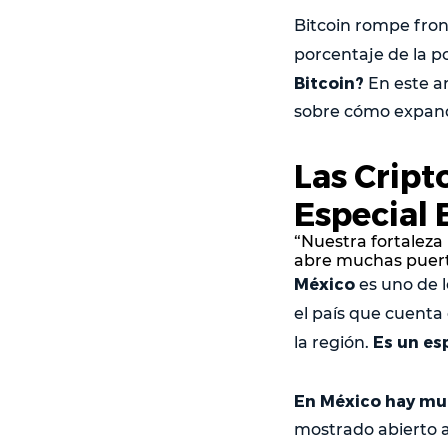
Bitcoin rompe fron
porcentaje de la po
Bitcoin?
En este a
sobre cómo expandi
Las Crip
Especial 
“Nuestra fortaleza
abre muchas puer
México
es uno de l
el país que cuent
Es un es
la región.
En México hay m
mostrado abierto 