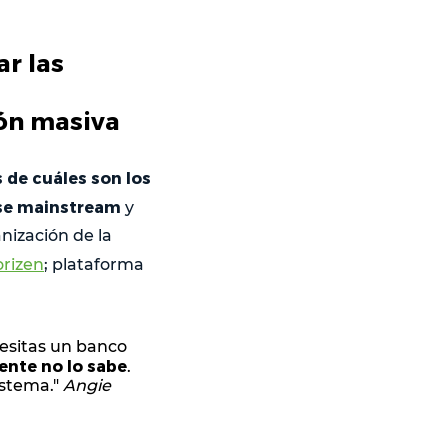
r las
ión masiva
s de cuáles son los
rse mainstream
y
anización de la
rizen
; plataforma
cesitas un banco
ente no lo sabe
.
istema."
Angie