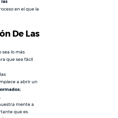
 las
roceso en el que la
ón De Las
o sea lo más
ra que sea fácil
las
mpiece a abrir un
nformados
;
.
 nuestra mente a
rtante que es