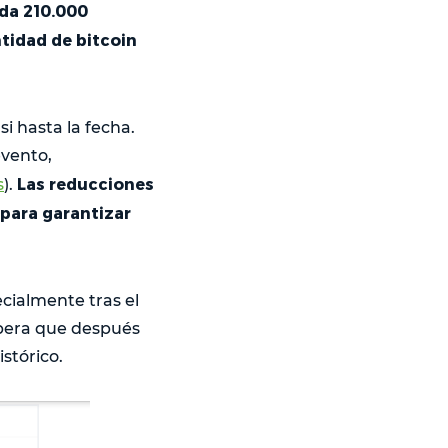
da 210.000
tidad de bitcoin
i hasta la fecha.
evento,
Las reducciones
s
).
 para garantizar
ecialmente tras el
spera que después
stórico.