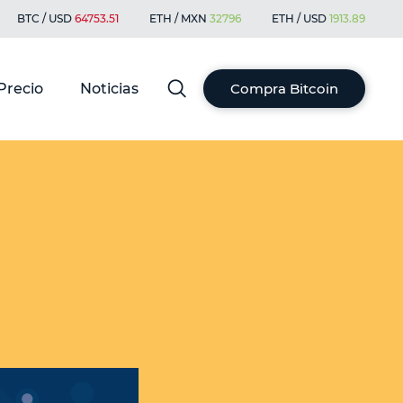
BTC / USD
64753.51
ETH / MXN
32796
ETH / USD
1913.89
Precio
Noticias
Compra Bitcoin