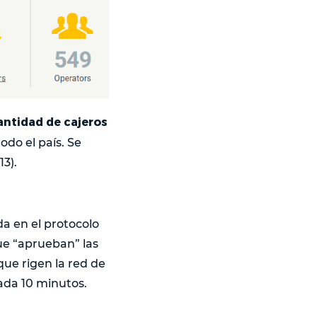
antidad de cajeros
todo el país. Se
3).
a en el protocolo
ue “aprueban” las
que rigen la red de
cada 10 minutos.