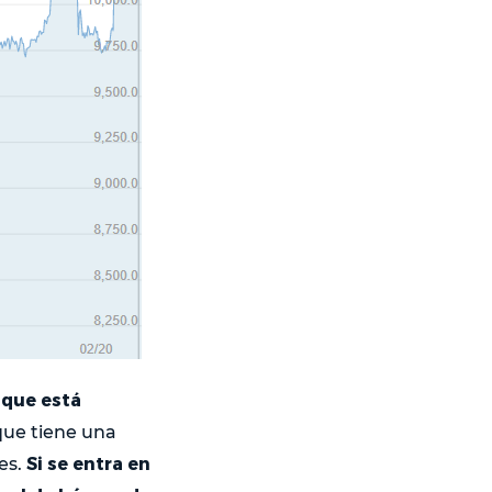
 que está
 que tiene una
Si se entra en
es.