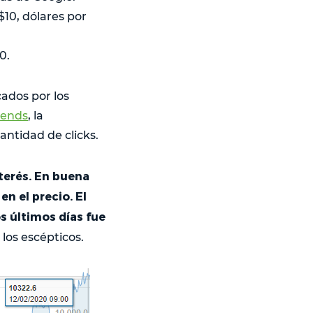
$10, dólares por
0.
ados por los
rends
, la
ntidad de clicks.
nterés. En buena
n el precio. El
s últimos días fue
los escépticos.