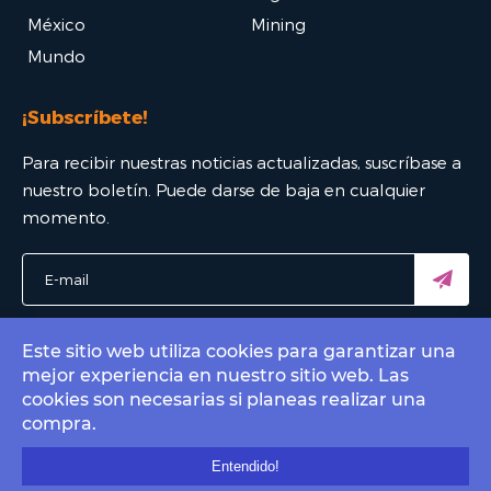
México
Mining
Mundo
¡Subscríbete!
Para recibir nuestras noticias actualizadas, suscríbase a
nuestro boletín. Puede darse de baja en cualquier
momento.
Este sitio web utiliza cookies para garantizar una
mejor experiencia en nuestro sitio web. Las
© 2022 Bitcoin Mexico - El mejor portal Bitcoin. All rights
cookies son necesarias si planeas realizar una
reserved.
compra.
Contact by email
info@bitcoin.com.mx
.
Entendido!