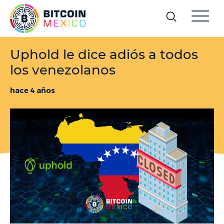
Uphold le dice adiós a todos
los venezolanos
hace 4 años