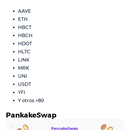
AAVE
ETH
HBCT
HBCH
HDOT
HLTC
LINK
MRK
UNI
USDT
YFI
Y otros +80
PankakeSwap