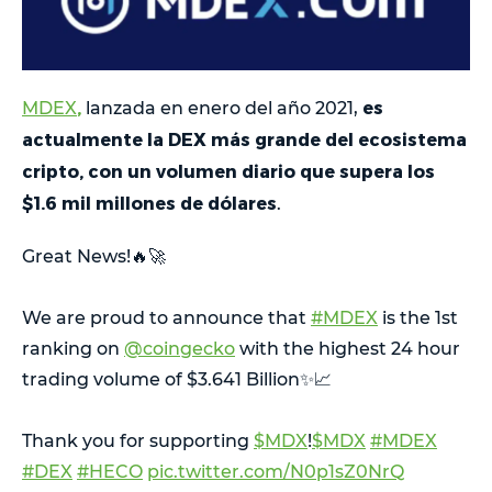
,
es
MDEX
lanzada en enero del año 2021,
actualmente la DEX más grande del ecosistema
cripto, con un volumen diario que supera los
$1.6 mil millones de dólares
.
Great News!🔥🚀
We are proud to announce that
#MDEX
is the 1st
ranking on
@coingecko
with the highest 24 hour
trading volume of $3.641 Billion✨📈
Thank you for supporting
$MDX
!
$MDX
#MDEX
#DEX
#HECO
pic.twitter.com/N0p1sZ0NrQ