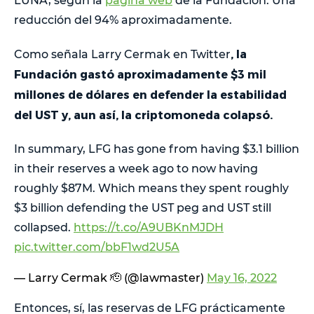
LUNA, según la
página web
de la Fundación. Una
reducción del 94% aproximadamente.
, la
Como señala Larry Cermak en Twitter
Fundación gastó aproximadamente $3 mil
millones de dólares en defender la estabilidad
del UST y, aun así, la criptomoneda colapsó.
In summary, LFG has gone from having $3.1 billion
in their reserves a week ago to now having
roughly $87M. Which means they spent roughly
$3 billion defending the UST peg and UST still
collapsed.
https://t.co/A9UBKnMJDH
pic.twitter.com/bbF1wd2U5A
— Larry Cermak 🫡 (@lawmaster)
May 16, 2022
Entonces, sí, las reservas de LFG prácticamente