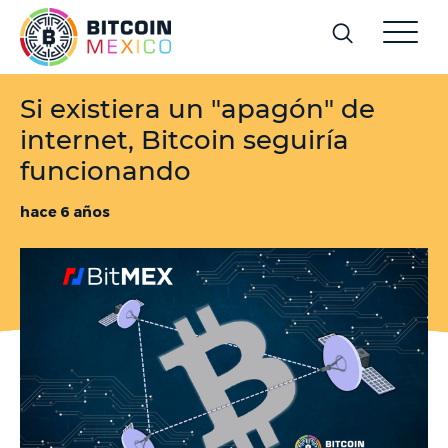
Si existiera un "apagón" de
internet, Bitcoin seguiría
funcionando
hace 6 años