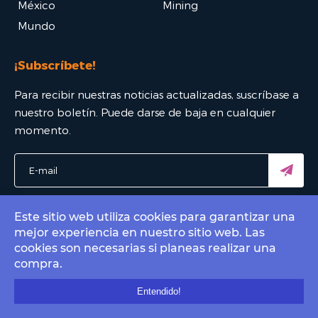
México
Mining
Mundo
¡Subscríbete!
Para recibir nuestras noticias actualizadas, suscríbase a
nuestro boletín. Puede darse de baja en cualquier
momento.
Este sitio web utiliza cookies para garantizar una
mejor experiencia en nuestro sitio web. Las
© 2022 Bitcoin Mexico - El mejor portal Bitcoin. All rights
cookies son necesarias si planeas realizar una
reserved.
compra.
Contact by email
info@bitcoin.com.mx
.
Entendido!