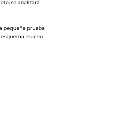
to, se analizará
una pequeña prueba
e un esquema mucho