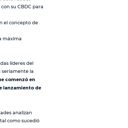
as con su CBDC para
n el concepto de
la máxima
as líderes del
n seriamente la
ue comenzó en
le lanzamiento de
idades analizan
 tal como sucedió