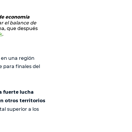
 de economía
r el balance de
lina, que después
k
.
o en una región
 para finales del
 fuerte lucha
 otros territorios
al superior a los