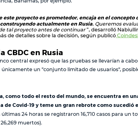
ancia, Bahamas, por ejemplo.
 este proyecto es prometedor, encaja en el concepto
á construyendo actualmente en Rusia.
Queremos evalua
 de tal proyecto antes de continuar
”, desarrolló Nabiul
s de detalles sobre la decisión, según publicó
Coindes
la CBDC en Rusia
anco central expresó que las pruebas se llevarían a cab
únicamente un "conjunto limitado de usuarios", posible
, como todo el resto del mundo, se encuentra en una
a de Covid-19 y teme un gran rebrote como sucedió en
s últimas 24 horas se registraron 16,710 casos para un tot
 26,269 muertos).