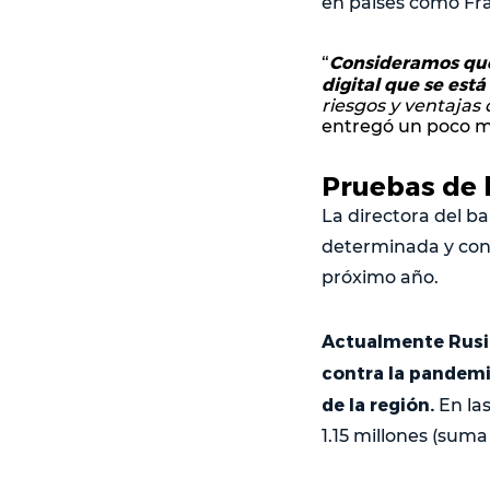
en países como Fr
Consideramos que
“
digital que se est
riesgos y ventajas
entregó un poco má
Pruebas de 
La directora del b
determinada y con 
próximo año.
Actualmente Rusia
contra la pandemi
de la región.
En la
1.15 millones (suma