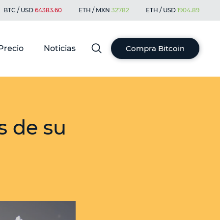
BTC / USD
64383.60
ETH / MXN
32782
ETH / USD
1904.89
Precio
Noticias
Compra Bitcoin
s de su