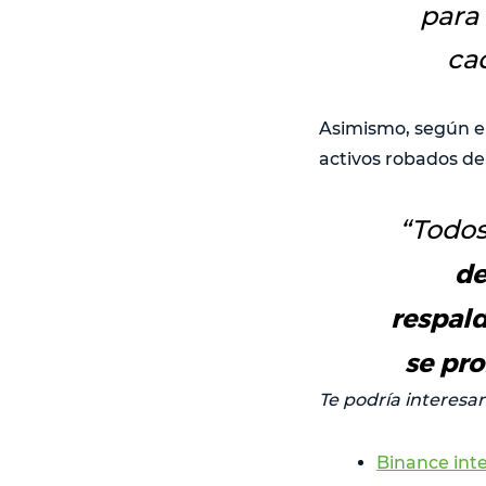
para
ca
Asimismo, según el
activos robados de 
“T
odos
de
respal
se pro
Te podría interesar
Binance inte