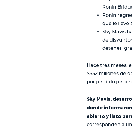
Ronin Bridge
Ronin regres
que le llevó 
Sky Mavis ha
de disyunto
detener gra
Hace tres meses, e
$552 millones de d
por perdido pero r
Sky Mavis, desarro
donde informaron q
abierto y listo par
corresponden a una