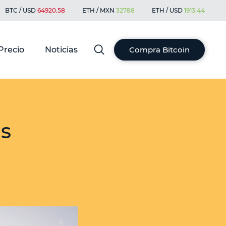
BTC / USD
64920.58
ETH / MXN
32788
ETH / USD
1913.44
Precio
Noticias
Compra Bitcoin
us