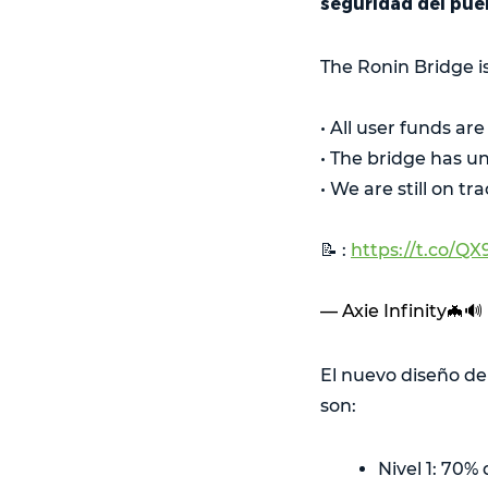
seguridad del pue
The Ronin Bridge i
• All user funds are
• The bridge has u
• We are still on t
📝 :
https://t.co/Q
— Axie Infinity🦇🔊
El nuevo diseño del
son:
Nivel 1: 70% 