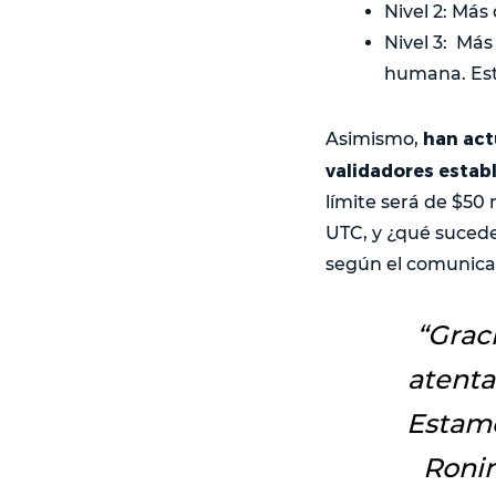
Nivel 2: Más
Nivel 3: Más
humana. Este
han actu
Asimismo,
validadores establ
límite será de $50
UTC, y ¿qué sucede 
según el comunicad
“Grac
atenta
Estam
Ronin