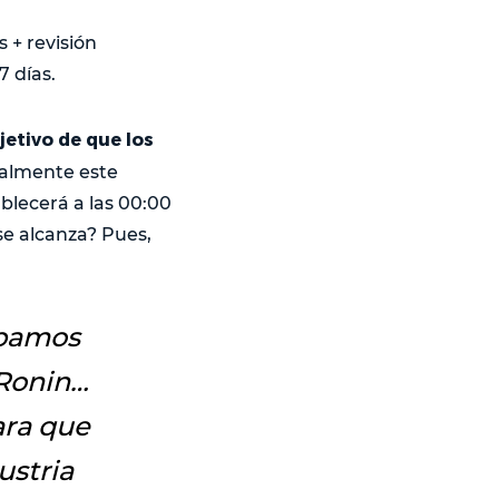
 + revisión
7 días.
etivo de que los
ialmente este
blecerá a las 00:00
 se alcanza? Pues,
ábamos
 Ronin…
ra que
ustria