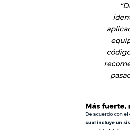
“D
iden
aplica
equip
código
recome
pasad
Más fuerte,
De acuerdo con el
cual incluye un s