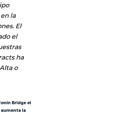
ipo
en la
nes. El
ado el
uestras
acts ha
Alta o
onin Bridge el
e aumenta la