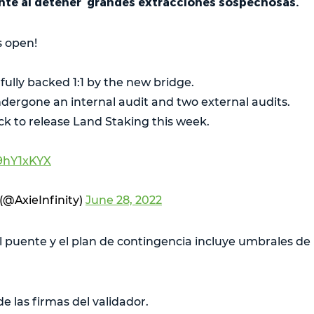
nte al detener grandes extracciones sospechosas.
s open!
 fully backed 1:1 by the new bridge.
ndergone an internal audit and two external audits.
rack to release Land Staking this week.
X9hY1xKYX
 (@AxieInfinity)
June 28, 2022
 puente y el plan de contingencia incluye umbrales de r
de las firmas del validador.