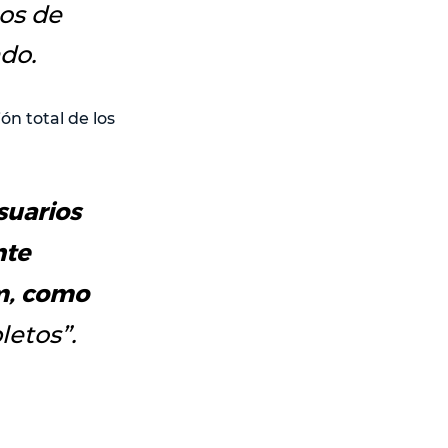
os de
do.
n total de los
suarios
nte
m, como
letos
”.