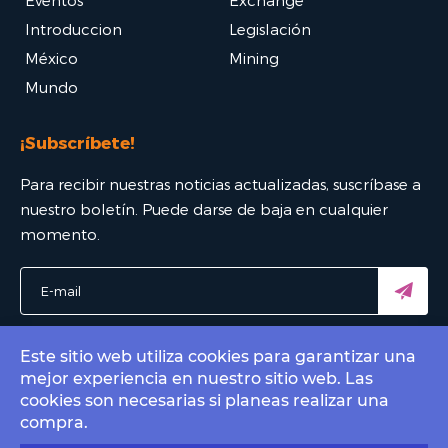
Eventos
Exchange
Introduccion
Legislación
México
Mining
Mundo
¡Subscríbete!
Para recibir nuestras noticias actualizadas, suscríbase a
nuestro boletín. Puede darse de baja en cualquier
momento.
Este sitio web utiliza cookies para garantizar una
mejor experiencia en nuestro sitio web. Las
© 2022 Bitcoin Mexico - El mejor portal Bitcoin. All rights
cookies son necesarias si planeas realizar una
reserved.
compra.
Contact by email
info@bitcoin.com.mx
.