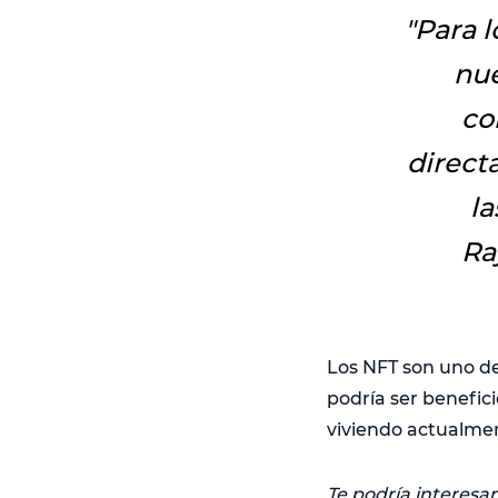
"
Para l
nue
co
direct
la
Ra
Los NFT son uno de
podría ser benefic
viviendo actualme
Te podría interesar