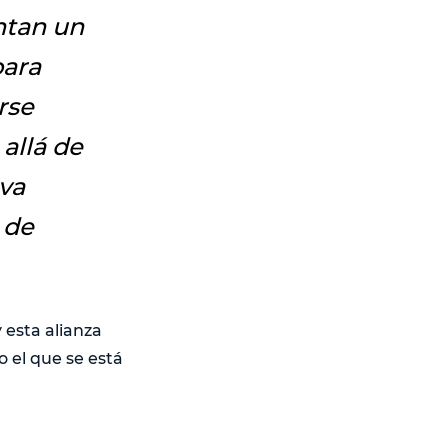
entan un
para
rse
allá de
iva
 de
 esta alianza
o el que se está