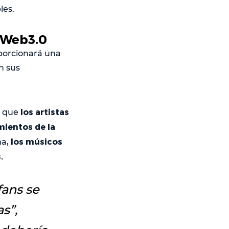
les.
 Web3.0
porcionará una
n sus
los artistas
n que
mientos de la
los músicos
ma,
.
fans se
as
”,