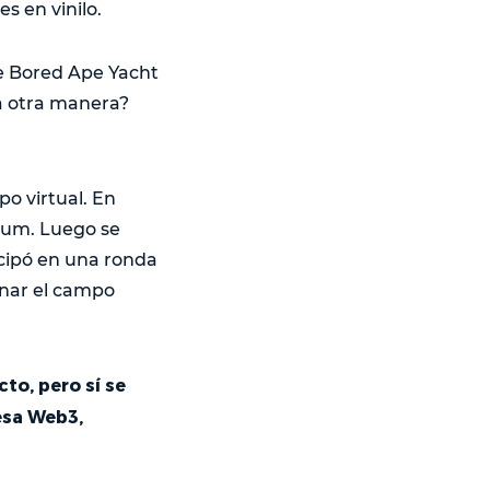
es en vinilo.
e Bored Ape Yacht
a otra manera?
po virtual. En
eum. Luego se
icipó en una ronda
onar el campo
to, pero sí se
esa Web3,