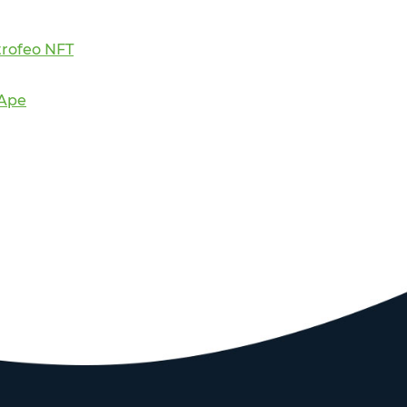
trofeo NFT
 Ape