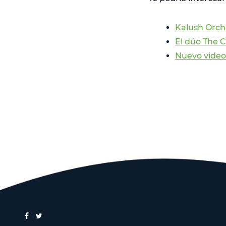
Kalush Orch
El dúo The C
Nuevo video