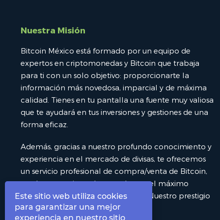
Nuestra Misión
Bitcoin México está formado por un equipo de
expertos en criptomonedas y Bitcoin que trabaja
para ti con un solo objetivo: proporcionarte la
información más novedosa, imparcial y de máxima
calidad. Tienes en tu pantalla una fuente muy valiosa
que te ayudará en tus inversiones y gestiones de una
forma eficaz.
Además, gracias a nuestro profundo conocimiento y
experiencia en el mercado de divisas, te ofrecemos
un servicio profesional de compra/venta de Bitcoin,
totalmente orientado a que logres el máximo
beneficio, seguridad y comodidad. Nuestro prestigio
Este sitio web utiliza cookies
para garantizar una mejor
y calidad nos avala.
experiencia en nuestro sitio