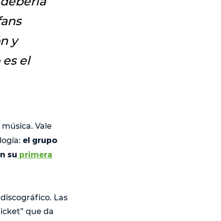
 debería
fans
n y
es el
a música. Vale
el grupo
logía:
n su
primera
discográfico. Las
ticket” que da