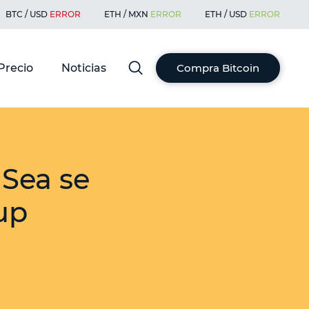
BTC / USD
ERROR
ETH / MXN
ERROR
ETH / USD
ERROR
Precio
Noticias
Compra Bitcoin
Sea se
up