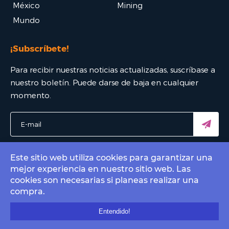
México
Mining
Mundo
¡Subscríbete!
Para recibir nuestras noticias actualizadas, suscríbase a
nuestro boletín. Puede darse de baja en cualquier
momento.
Este sitio web utiliza cookies para garantizar una
mejor experiencia en nuestro sitio web. Las
© 2022 Bitcoin Mexico - El mejor portal Bitcoin. All rights
cookies son necesarias si planeas realizar una
reserved.
compra.
Contact by email
info@bitcoin.com.mx
.
Entendido!