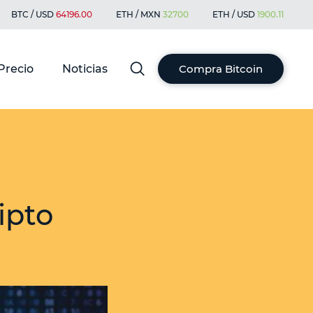
BTC / USD
64196.00
ETH / MXN
32700
ETH / USD
1900.11
Precio
Noticias
Compra Bitcoin
ipto