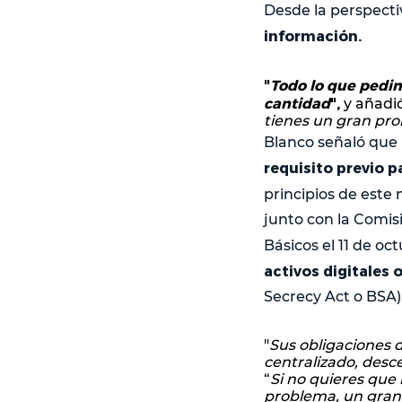
Desde la perspect
información.
"
Todo lo que pedim
cantidad
",
y añadió
tienes un gran pro
Blanco señaló que
requisito previo 
principios de este 
junto con la Comis
Básicos el 11 de o
activos digitales 
Secrecy Act o BSA)
"
Sus obligaciones d
centralizado, desc
“
Si no quieres que
problema, un gra