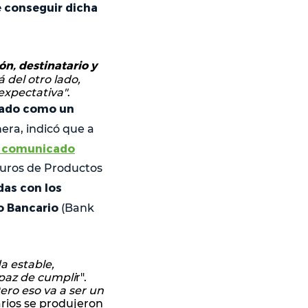
e conseguir dicha
n, destinatario y
 del otro lado,
expectativa"
.
erado como un
era, indicó que a
n comunicado
turos de Productos
das con los
to Bancario
(Bank
a estable,
apaz de cumpli
r".
ero eso va a ser un
arios se produjeron