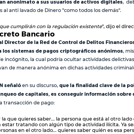
n anonimato a sus usuarios de activos digitales
, de
s al anti lavado de Dinero "como todos los demás".
 que cumplirán con la regulación existente
", dijo el dir
ecreto Bancario
al Director de la Red de Control de Delitos Financieros
 los sistemas de pagos criptográficos anónimos
, mi
 incógnito, la cual podría ocultar actividades delictivas
van de manera anónima en dichas actividades criminal
EN señaló
que la finalidad clave de la po
en su discurso,
anqueo de capitales, es conseguir información sobre 
 transacción de pago:
la que quieres saber... la persona que está al otro lado
 estar tratando con algún tipo de actividad ilícita. Ya se
sonas en el otro lado... quieres saber quién es esa per