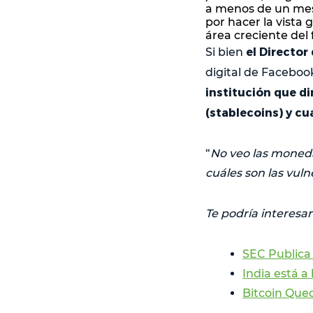
a menos de un mes 
por hacer la vista 
área creciente del 
el Director
Si bien
digital de Faceboo
institución que di
(stablecoins) y cua
“
No veo las moneda
cuáles son las vuln
Te podría interesar
SEC Publica
India está a
Bitcoin Que