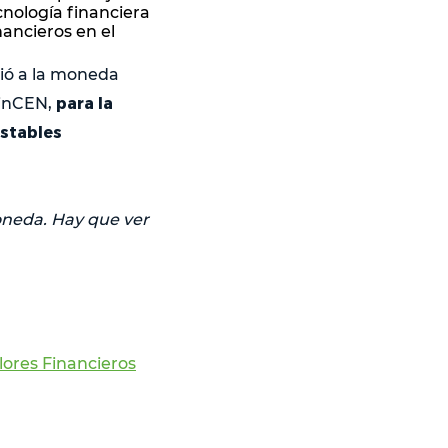
nología financiera
nancieros en el
gió a la moneda
para la
FinCEN,
estables
oneda. Hay que ver
lores Financieros