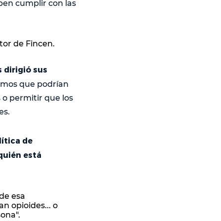
ben cumplir con las
ector de Fincen.
 dirigió sus
smos que podrían
 o permitir que los
es.
lítica de
quién está
 de esa
an opioides... o
sona".