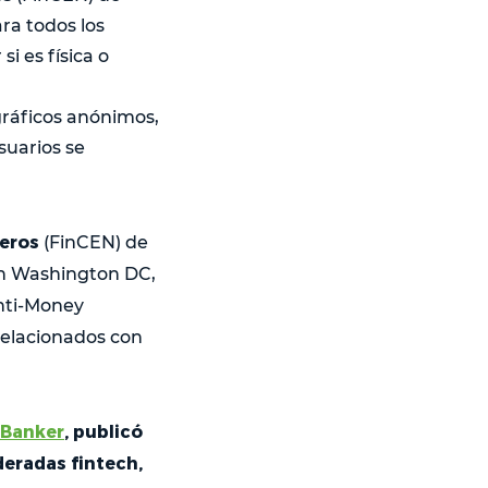
ra todos los
i es física o
gráficos anónimos,
suarios se
ieros
(FinCEN) de
en Washington DC,
nti-Money
relacionados con
Banker
, publicó
deradas fintech,