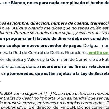
Blanco, no es para nada complicado el hecho d
iva de
os es nombre, dirección, número de cuenta, transacció
 que "
Así que cuando me dices que no sabes quién está
blema. Porque se requiere que sepas, y esa es nuestra 
un programa anti lavado de dinero debe ser consid
para cualquier nuevo proveedor de pagos.
De igual man
emitió u
mes, la Red de Control de Delitos Financieros
ión de Bolsa y Valores y la Comisión de Comercio de Fu
recordaron a las firmas relaciona
ctubre pasado, donde
o criptomonedas, que están sujetas a la Ley de Secre
.
e BSA van a seguir ahí [....] Ya sea que usted sea moned
entralizado -[eso] no importa. Aún así tendrá que ser c
 la industria crezca, entonces no cumplas como todos. P
n problema
”, dijo el director del FinCEN. Dichos coment