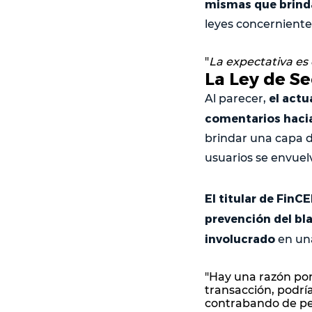
mismas que brinda
leyes concerniente
"
La expectativa es
La Ley de S
el actu
Al parecer,
comentarios hacia
brindar una capa de
usuarios se envuel
El titular de FinC
prevención del bl
involucrado
en una
"Hay una razón por 
transacción, podría
contrabando de per