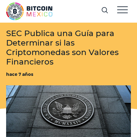
SEC Publica una Guía para
Determinar si las
Criptomonedas son Valores
Financieros
hace 7 años