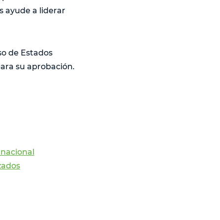
s ayude a liderar
so de Estados
para su aprobación.
rnacional
zados