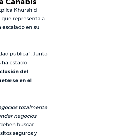
la Canabis
xplica Khurshid
s que representa a
n escalado en su
dad pública”. Junto
s ha estado
clusión del
eterse en el
egocios totalmente
tender negocios
 deben buscar
ósitos seguros y