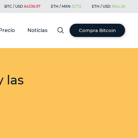
BTC / USD
64336.97
ETH / MXN
32712
ETH / USD
1904.56
Precio
Noticias
Compra Bitcoin
 las