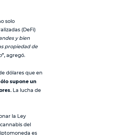
o solo
alizadas (DeFi)
randes y bien
sas propiedad de
”,
o
agregó.
 de dólares que en
sólo supone un
ores.
La lucha de
onar la Ley
 cannabis del
criptomoneda es