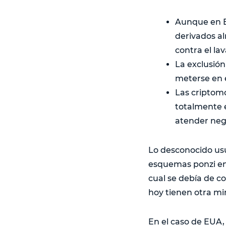
Aunque en E
derivados al
contra el la
La exclusión
meterse en e
Las criptom
totalmente e
atender nego
Lo desconocido us
esquemas ponzi en 
cual se debía de c
hoy tienen otra mi
En el caso de EUA,