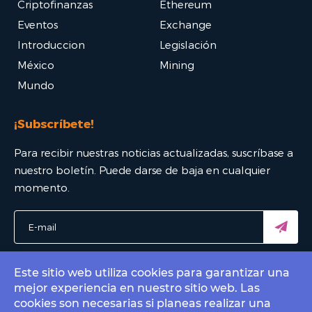
Criptofinanzas
Ethereum
Eventos
Exchange
Introduccion
Legislación
México
Mining
Mundo
¡Subscríbete!
Para recibir nuestras noticias actualizadas, suscríbase a
nuestro boletín. Puede darse de baja en cualquier
momento.
Este sitio web utiliza cookies para garantizar una
mejor experiencia en nuestro sitio web. Las
© 2022 Bitcoin Mexico - El mejor portal Bitcoin. All rights
cookies son necesarias si planeas realizar una
reserved.