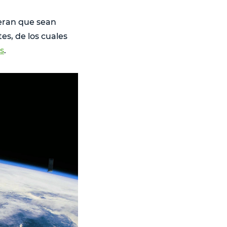
peran que sean
es, de los cuales
s
.