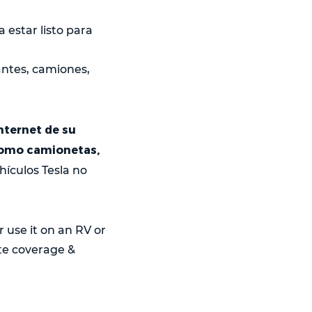
a estar listo para
antes, camiones,
Internet de su
 como camionetas,
hículos Tesla no
r use it on an RV or
te coverage &