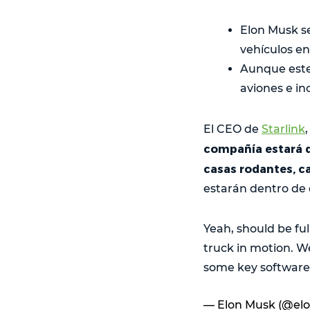
Elon Musk señ
vehículos en
Aunque este 
aviones e in
El CEO de
Starlink
compañía estará d
casas rodantes, c
estarán dentro de 
Yeah, should be ful
truck in motion. W
some key software
— Elon Musk (@el