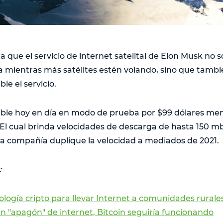
a que el servicio de internet satelital de Elon Musk no 
ia mientras más satélites estén volando, sino que tambi
le el servicio.
nible hoy en día en modo de prueba por $99 dólares me
 El cual brinda velocidades de descarga de hasta 150 mb
a compañía duplique la velocidad a mediados de 2021.
:
ología cripto para llevar Internet a comunidades rurale
 un "apagón" de internet, Bitcoin seguiría funcionando