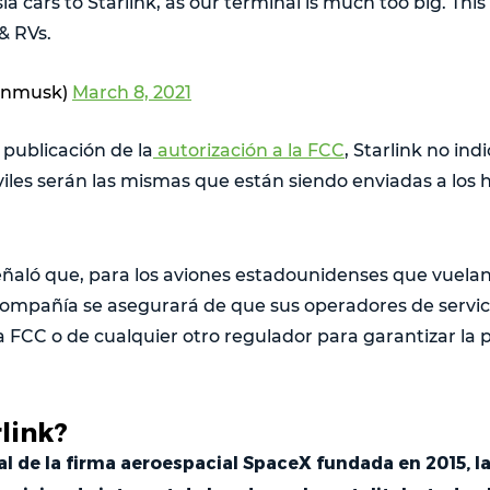
 cars to Starlink, as our terminal is much too big. This i
 & RVs.
onmusk)
March 8, 2021
a publicación de la
autorización a la FCC
, Starlink no ind
iles serán las mismas que están siendo enviadas a los 
aló que, para los aviones estadounidenses que vuelan
 compañía se asegurará de que sus operadores de servici
la FCC o de cualquier otro regulador para garantizar la 
link?
ial de la firma aeroespacial SpaceX fundada en 2015, l