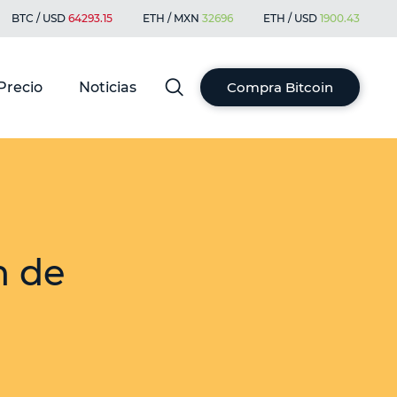
BTC / USD
64293.15
ETH / MXN
32696
ETH / USD
1900.43
Precio
Noticias
Compra Bitcoin
n de