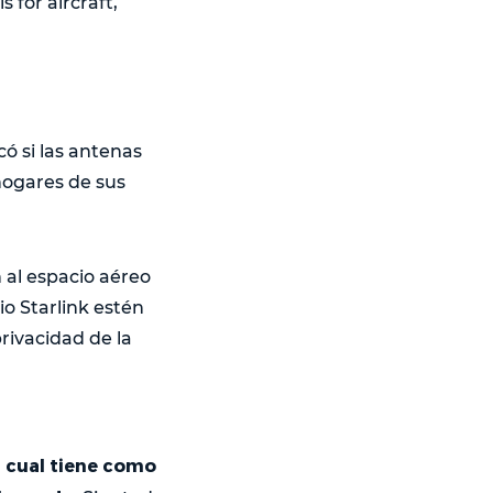
s for aircraft,
icó si las antenas
hogares de sus
 al espacio aéreo
o Starlink estén
privacidad de la
a cual tiene como