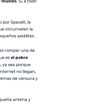
el mundo
. Si, a todo
o por SpaceX, la
e circunvalan la
equeños satélites.
es romper una de
el pobre
que es
s
, ya sea porque
internet no llegan,
r temas de censura y
pequeña antena y