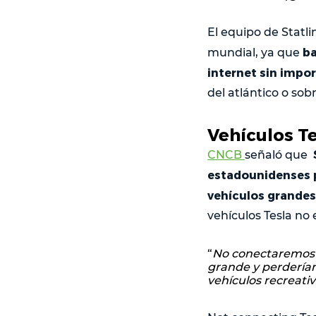
El equipo de Statli
ba
mundial, ya que
internet sin impo
del atlántico o sob
Vehículos Te
CNCB
señaló que
estadounidenses pa
vehículos grandes
vehículos Tesla no 
“
No conectaremos n
grande y perderíam
vehículos recreati