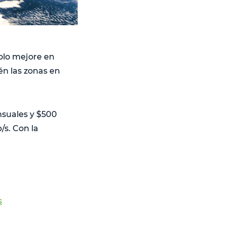
solo mejore en
én las zonas en
nsuales y $500
/s. Con la
s