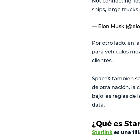
Not connecting Tesla
ships, large trucks
— Elon Musk (@el
Por otro lado, en l
para vehículos móv
clientes.
SpaceX también señ
de otra nación, la
bajo las reglas de 
data.
¿Qué es Star
Starlink
es una fil