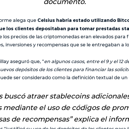
documento.
Celsius habría estado utilizando Bitco
forme alega que
e los clientes depositaban para tomar prestadas st
los precios de las criptomonedas eran elevados para f
s, inversiones y recompensas que se le entregaban a los
llay aseguró que, “
en algunos casos, entre el 9 y el 12 d
evos depósitos de los clientes para financiar las solici
 puede ser considerado como la definición textual de u
s buscó atraer stablecoins adicionale
s mediante el uso de códigos de pro
sas de recompensas”
explica el infor
s “jus
tificó su uso de los depósitos de los clientes para 