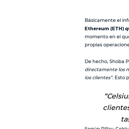
Básicamente el in
Ethereum (ETH) qu
momento en el que 
propias operacione
De hecho, Shoba Pi
directamente los nu
los clientes”
. Esto
“
Celsiu
cliente
ta
Según Pillay, Celsiu