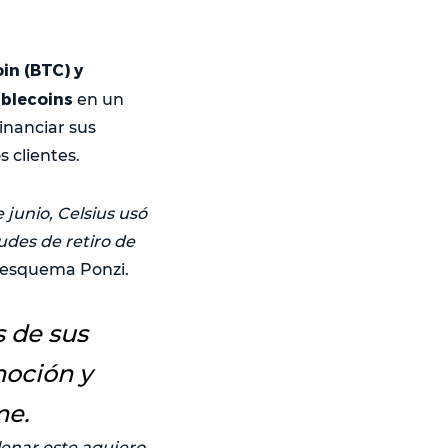
in (BTC) y
ablecoins
en un
inanciar sus
 clientes.
e junio, Celsius usó
tudes de retiro de
n esquema Ponzi.
s de sus
moción y
me.
llenar este agujero