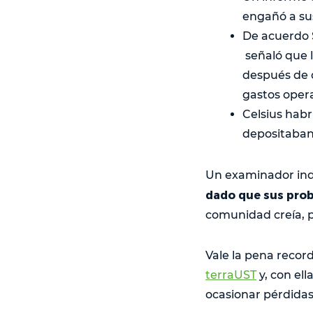
engañó a sus
De acuerdo 
señaló que 
después de q
gastos opera
Celsius habr
depositaban
Un examinador in
dado que sus prob
comunidad creía, p
Vale la pena record
terraUST
y, con el
ocasionar pérdidas