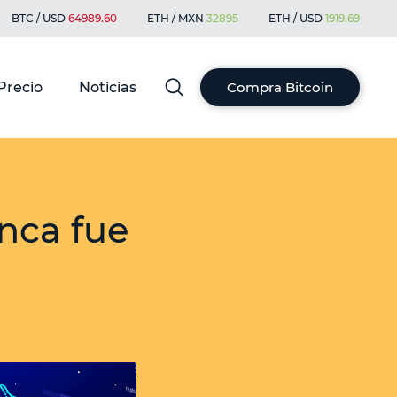
BTC / USD
64989.60
ETH / MXN
32895
ETH / USD
1919.69
Precio
Noticias
Compra Bitcoin
nca fue