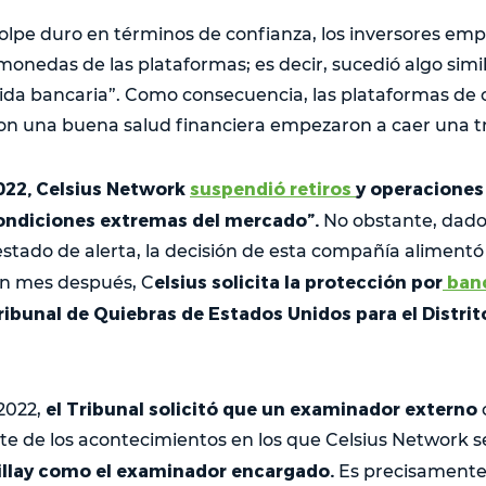
lpe duro en términos de confianza, los inversores em
omonedas de las plataformas; es decir, sucedió algo simil
ida bancaria”. Como consecuencia, las plataformas de
n una buena salud financiera empezaron a caer una tr
2022, Celsius Network
suspendió retiros
y operacione
condiciones extremas del mercado”.
No obstante, dado
stado de alerta, la decisión de esta compañía alimentó
elsius solicita la protección por
ban
 un mes después, C
Tribunal de Quiebras de Estados Unidos para el Distri
el Tribunal solicitó que un examinador externo
2022,
te de los acontecimientos en los que Celsius Network se
illay como el examinador encargado.
Es precisamente 