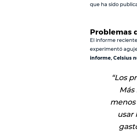
que ha sido publica
Problemas d
El informe recien
experimentó agujer
informe, Celsius 
“
Los p
Más 
menos 
usar 
gast