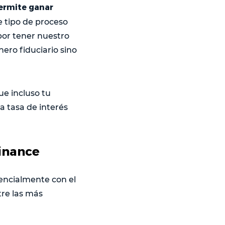
 permite ganar
e tipo de proceso
 por tener nuestro
nero fiduciario sino
ue incluso tu
a tasa de interés
inance
encialmente con el
tre las más