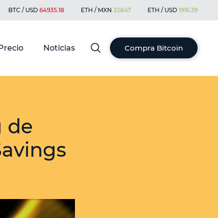
BTC / USD
64935.18
ETH / MXN
32847
ETH / USD
1916.39
Precio
Noticias
Compra Bitcoin
g de
Savings