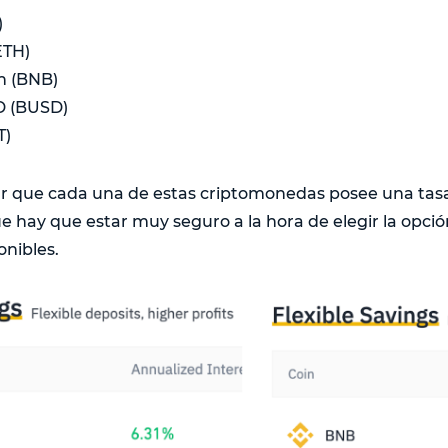
)
ETH)
n (BNB)
D (BUSD)
T)
ar que cada una de estas criptomonedas posee una tasa
ue hay que estar muy seguro a la hora de elegir la opci
onibles.