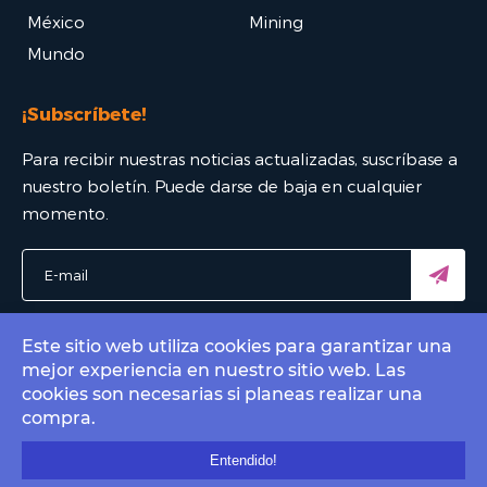
México
Mining
Mundo
¡Subscríbete!
Para recibir nuestras noticias actualizadas, suscríbase a
nuestro boletín. Puede darse de baja en cualquier
momento.
Este sitio web utiliza cookies para garantizar una
mejor experiencia en nuestro sitio web. Las
© 2022 Bitcoin Mexico - El mejor portal Bitcoin. All rights
cookies son necesarias si planeas realizar una
reserved.
compra.
Contact by email
info@bitcoin.com.mx
.
Entendido!