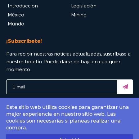
Introduccion
Legislación
México
Mining
Mundo
¡Subscríbete!
Para recibir nuestras noticias actualizadas, suscríbase a
nuestro boletín. Puede darse de baja en cualquier
momento.
Este sitio web utiliza cookies para garantizar una
mejor experiencia en nuestro sitio web. Las
© 2022 Bitcoin Mexico - El mejor portal Bitcoin. All rights
cookies son necesarias si planeas realizar una
reserved.
compra.
Contact by email
info@bitcoin.com.mx
.