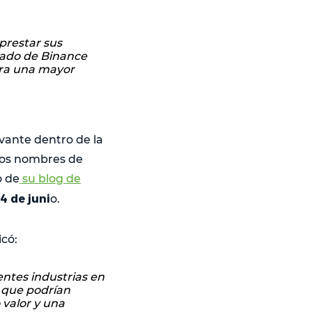
 prestar sus
cado de Binance
era una mayor
evante dentro de la
 los nombres de
o de
su blog de
4 de juni
o.
icó:
entes industrias en
s que podrían
 valor y una