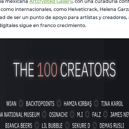
ería mexicana
Artcrypted Gallery
, con una curaduría co
s como internacionales, como Helveticrack, Helena Gar
dad de ser un punto de apoyo para artistas y creadores,
digitales sigue en franco crecimiento.