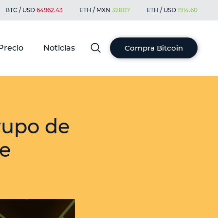
BTC / USD
64962.43
ETH / MXN
32807
ETH / USD
1914.60
Precio
Noticias
Compra Bitcoin
rupo de
ce