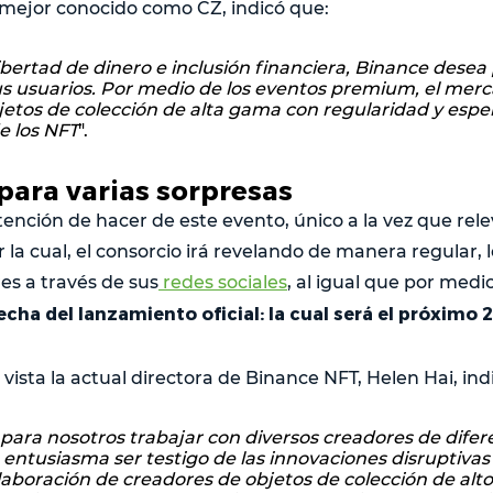
ejor conocido como CZ, indicó que:
libertad de dinero e inclusión financiera, Binance desea
sus usuarios. Por medio de los eventos premium, el mer
etos de colección de alta gama con regularidad y esp
e los NFT
".
para varias sorpresas
tención de hacer de este evento, único a la vez que rel
r la cual, el consorcio irá revelando de manera regular,
s a través de sus
redes sociales
, al igual que por medi
echa del lanzamiento oficial: la cual será el próximo 2
ista la actual directora de Binance NFT, Helen Hai, ind
 para nosotros trabajar con diversos creadores de difer
entusiasma ser testigo de las innovaciones disruptiva
aboración de creadores de objetos de colección de alto