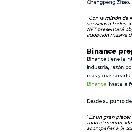
Changpeng Zhao, m
''Con la misión de 
servicios a todos 
NFT presentará obj
adopción masiva d
Binance pre
Binance tiene la in
industria, razón po
más y más creadore
a f
Binance
, hasta l
Desde su punto de v
“
Es un gran placer
todo el mundo. Me 
acompañar a la col