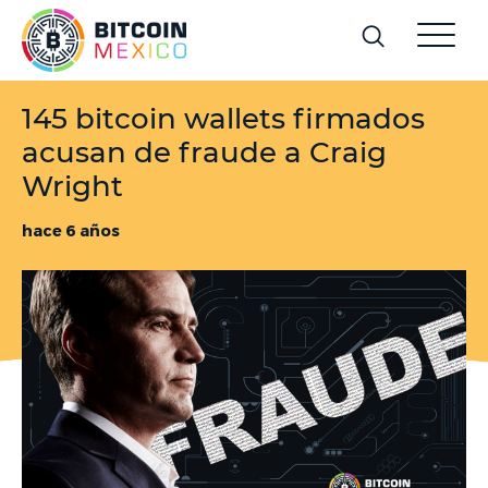
145 bitcoin wallets firmados
acusan de fraude a Craig
Wright
hace 6 años