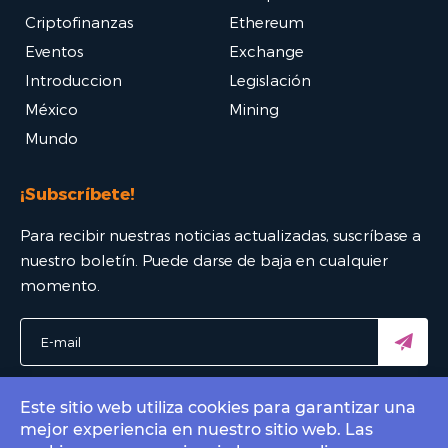
Criptofinanzas
Ethereum
Eventos
Exchange
Introduccion
Legislación
México
Mining
Mundo
¡Subscríbete!
Para recibir nuestras noticias actualizadas, suscríbase a
nuestro boletín. Puede darse de baja en cualquier
momento.
Este sitio web utiliza cookies para garantizar una
mejor experiencia en nuestro sitio web. Las
© 2022 Bitcoin Mexico - El mejor portal Bitcoin. All rights