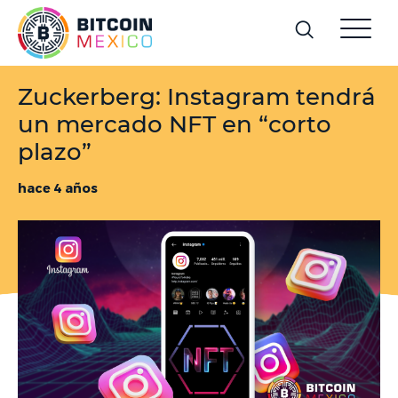
Zuckerberg: Instagram tendrá
un mercado NFT en “corto
plazo”
hace 4 años