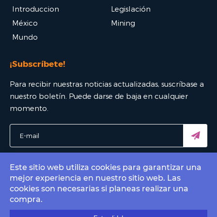
Introduccion
Legislación
México
Mining
Mundo
¡Subscríbete!
Para recibir nuestras noticias actualizadas, suscríbase a
nuestro boletín. Puede darse de baja en cualquier
momento.
Este sitio web utiliza cookies para garantizar una
mejor experiencia en nuestro sitio web. Las
© 2022 Bitcoin Mexico - El mejor portal Bitcoin. All rights
cookies son necesarias si planeas realizar una
reserved.
compra.
Contact by email
info@bitcoin.com.mx
.