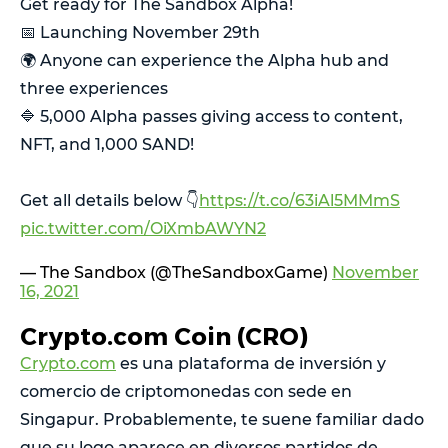
Get ready for The Sandbox Alpha!
📅 Launching November 29th
🌍 Anyone can experience the Alpha hub and
three experiences
🔷 5,000 Alpha passes giving access to content,
NFT, and 1,000 SAND!
Get all details below 👇
https://t.co/63iAl5MMmS
pic.twitter.com/OiXmbAWYN2
— The Sandbox (@TheSandboxGame)
November
16, 2021
Crypto.com Coin (CRO)
Crypto.com
es una plataforma de inversión y
comercio de criptomonedas con sede en
Singapur. Probablemente, te suene familiar dado
que su logo aparece en diversos partidos de