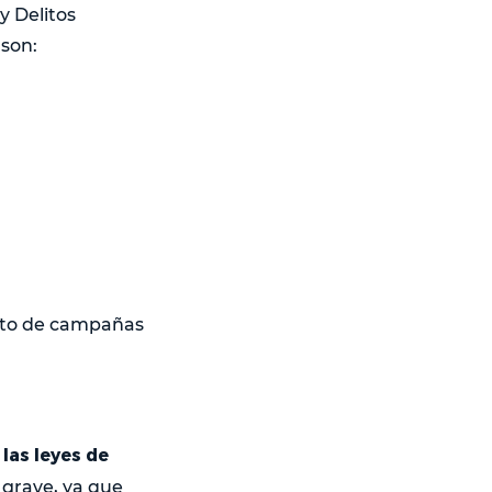
y Delitos
 son:
ento de campañas
 las leyes de
 grave, ya que