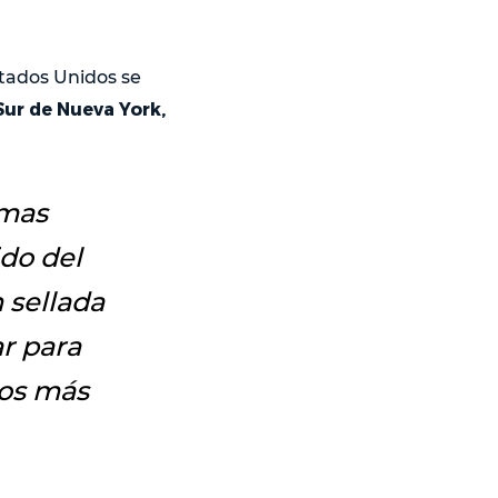
stados Unidos se
Sur de Nueva York,
amas
do del
 sellada
r para
mos más