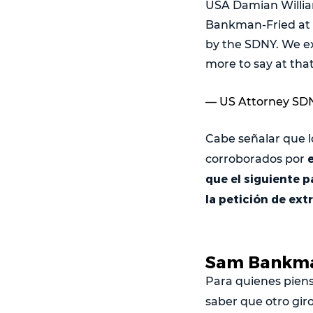
USA Damian William
Bankman-Fried at t
by the SDNY. We ex
more to say at that
— US Attorney S
Cabe señalar que 
e
corroborados por
que el siguiente 
la petición de ext
Sam Bankman
Para quienes piens
saber que otro gir