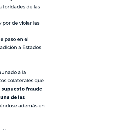
utoridades de las
por de violar las
te paso en el
adición a Estados
aunado a la
tos colaterales que
el supuesto fraude
una de las
iéndose además en