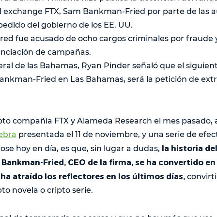
el exchange FTX, Sam Bankman-Fried por parte de las a
edido del gobierno de los EE. UU.
d fue acusado de ocho cargos criminales por fraude y 
nanciación de campañas.
neral de las Bahamas, Ryan Pinder señaló que el siguien
Bankman-Fried en Las Bahamas, será la petición de extr
ripto compañía FTX y Alameda Research el mes pasado, 
ebra
presentada el 11 de noviembre, y una serie de efec
la historia d
se hoy en día, es que, sin lugar a dudas,
 Bankman-Fried, CEO de la firma, se ha convertido en 
ha atraído los reflectores en los últimos días,
convirt
to novela o cripto serie.