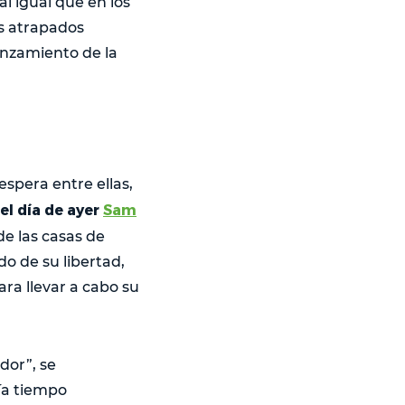
l igual que en los
s atrapados
anzamiento de la
espera entre ellas,
el día de ayer
Sam
de las casas de
o de su libertad,
ara llevar a cabo su
dor”, se
ía tiempo