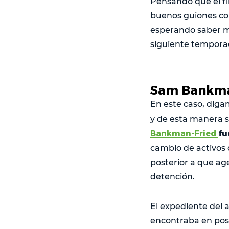
Pensando que el fi
buenos guiones co
esperando saber má
siguiente tempora
Sam Bankman
En este caso, digam
y de esta manera s
Bankman-Fried
fu
cambio de activos 
posterior a que age
detención.
El expediente del 
encontraba en pose