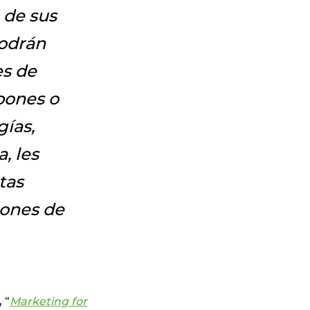
 de sus
podrán
es de
pones o
gías,
, les
tas
iones de
 “
Marketing for