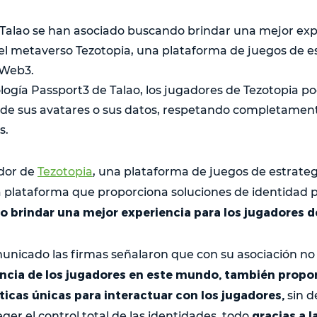
 Talao se han asociado buscando brindar una mejor expe
el metaverso Tezotopia, una plataforma de juegos de e
 Web3.
logía Passport3 de Talao, los jugadores de Tezotopia p
 de sus avatares o sus datos, respetando completament
s.
dor de
Tezotopia
, una plataforma de juegos de estrateg
 plataforma que proporciona soluciones de identidad
 brindar una mejor experiencia para los jugadores d
unicado las firmas señalaron que con su asociación no
encia de los jugadores en este mundo, también propor
icas únicas para interactuar con los jugadores,
sin d
gracias a l
er el control total de las identidades, todo