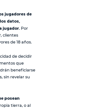
los jugadores de
los datos,
a jugador.
Por
, clientes
ores de 18 años.
acidad de decidir
lementos que
odrán beneficiarse
, sin revelar su
ue posean
opia tierra, o al