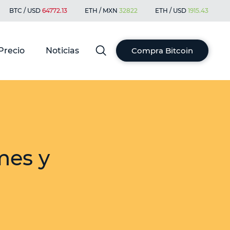
BTC / USD
64772.13
ETH / MXN
32822
ETH / USD
1915.43
Precio
Noticias
Compra Bitcoin
mes y