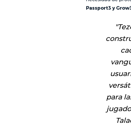
Passport3 y Grow3
"
Tez
constru
ca
vangu
usuar
versát
para la
jugado
Tala