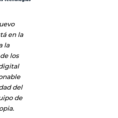
nuevo
tá en la
 la
de los
igital
ionable
idad del
uipo de
opia.