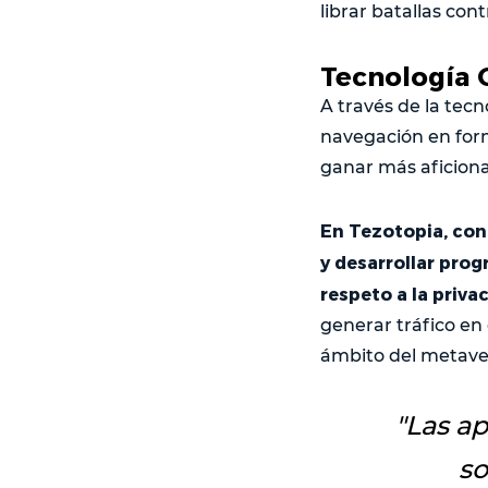
librar batallas con
Tecnología 
A través de la tec
navegación en form
ganar más aficiona
En Tezotopia, con
y desarrollar prog
respeto a la priva
generar tráfico en
ámbito del metavers
"
Las ap
so