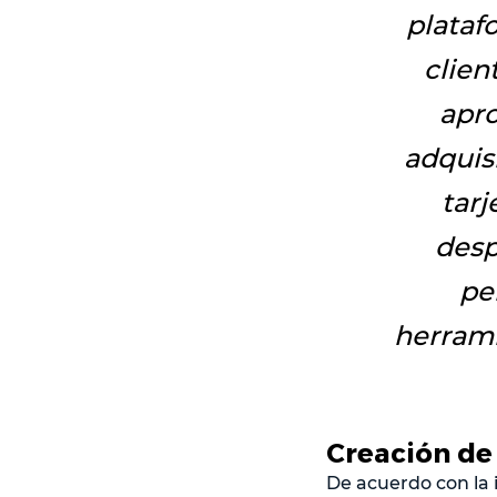
plataf
clien
apro
adquis
tarj
desp
pe
herram
Creación de
De acuerdo con la 