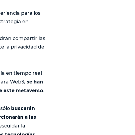
riencia para los
strategia en
odrán compartir las
e la privacidad de
ia en tiempo real
se han
 para Web3,
e este metaverso.
buscarán
 sólo
cionarán a las
escuidar la
as tecnologías