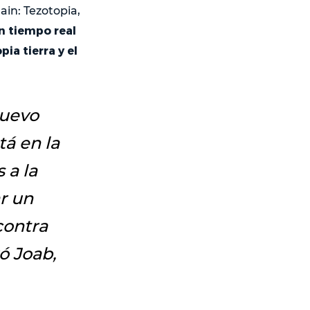
ain: Tezotopia,
n tiempo real
ia tierra y el
nuevo
tá en la
 a la
r un
contra
ró Joab,