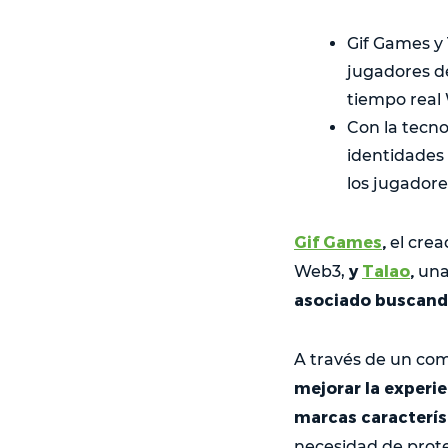
Gif Games y
jugadores d
tiempo real
Con la tecno
identidades
los jugadore
Gif Games
,
el crea
y
Talao
,
Web3,
una
asociado buscando
A través de un com
mejorar la experi
marcas característ
necesidad de proteg