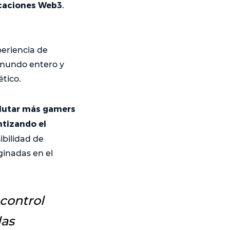
licaciones Web3
.
periencia de
 mundo entero y
tico.
clutar más gamers
ntizando el
ibilidad de
ginadas en el
 control
las