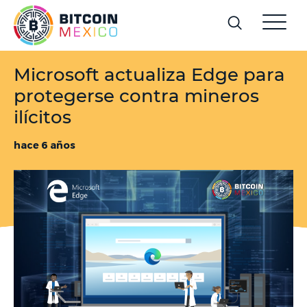
Microsoft actualiza Edge para
protegerse contra mineros
ilícitos
hace 6 años