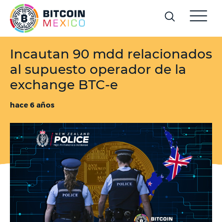
Incautan 90 mdd relacionados
al supuesto operador de la
exchange BTC-e
hace 6 años