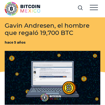
Gavin Andresen, el hombre
que regaló 19,700 BTC
hace 5 años