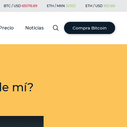
BTC / USD
65076.89
ETH / MXN
32932
ETH / USD
1921.88
Precio
Noticias
Compra Bitcoin
de mí?