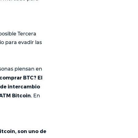
osible Tercera
o para evadir las
rsonas piensan en
comprar BTC? El
sde intercambio
 ATM Bitcoin
. En
itcoin, son uno de