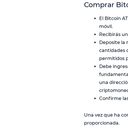
Comprar Bitc
El Bitcoin A
móvil.
Recibirás u
Deposite la 
cantidades 
permitidos p
Debe ingresa
fundamental 
una direcció
criptomoneda
Confirme la
Una vez que ha conf
proporcionada.