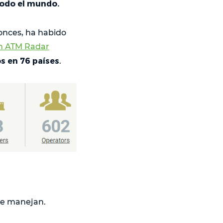
todo el mundo.
onces, ha habido
n ATM Radar
s en 76 países
.
se manejan.