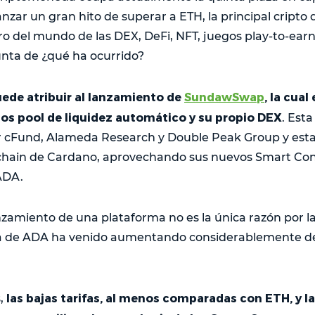
zar un gran hito de superar a ETH, la principal cripto 
ro del mundo de las DEX, DeFi, NFT, juegos play-to-ear
gunta de ¿qué ha ocurrido?
uede atribuir al lanzamiento de
SundawSwap
, la cua
los pool de liquidez automático y su propio DEX
. Est
r cFund, Alameda Research y Double Peak Group y esta
kchain de Cardano, aprovechando sus nuevos Smart Co
ADA.
nzamiento de una plataforma no es la única razón por l
ia de ADA ha venido aumentando considerablemente d
las bajas tarifas, al menos comparadas con ETH, y la
,