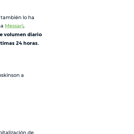
 también lo ha
ma
Messari
,
de volumen diario
timas 24 horas.
oskinson a
italización de