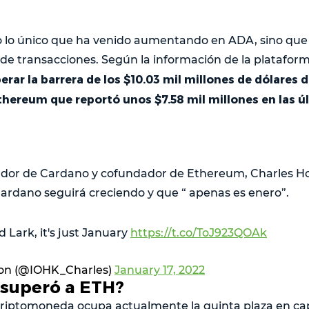
do lo único que ha venido aumentando en ADA, sino que
de transacciones. Según la información de la platafor
rar la barrera de los $10.03 mil millones de dólares 
ereum que reportó unos $7.58 mil millones en las úl
eador de Cardano y cofundador de Ethereum, Charles H
ardano seguirá creciendo y que “ apenas es enero”.
d Lark, it's just January
https://t.co/ToJ923QOAk
son (@IOHK_Charles)
January 17, 2022
superó a ETH?
criptomoneda ocupa actualmente la quinta plaza en cap