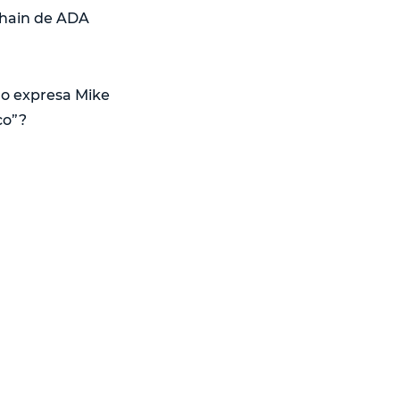
chain de ADA
mo expresa Mike
co”?