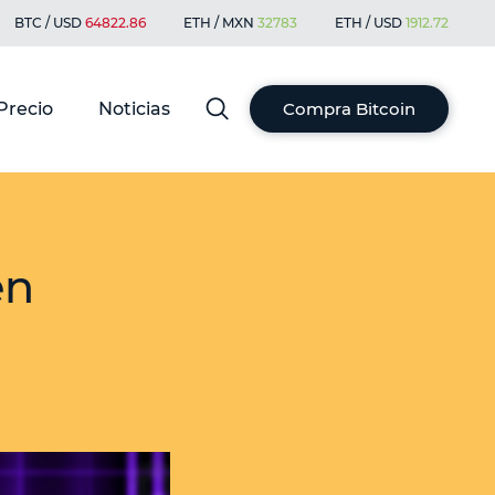
BTC / USD
64822.86
ETH / MXN
32783
ETH / USD
1912.72
Precio
Noticias
Compra Bitcoin
en