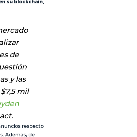
en su blockchain,
mercado
lizar
ues de
uestión
as y las
$7,5 mil
ayden
act.
 anuncios respecto
ás. Además, de