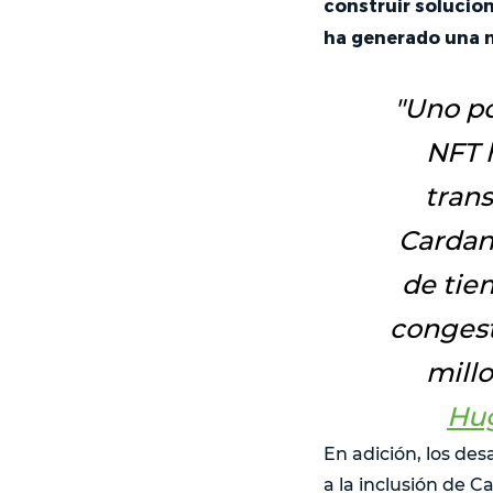
construir solucion
ha generado una m
"
Uno po
NFT 
trans
Cardan
de tiem
congest
mill
Hu
En adición, los de
a la inclusión de 