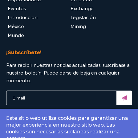
Eventos
Exchange
Introduccion
Legislación
México
Mining
Mundo
¡Subscríbete!
Para recibir nuestras noticias actualizadas, suscríbase a
nuestro boletín. Puede darse de baja en cualquier
momento.
Este sitio web utiliza cookies para garantizar una
mejor experiencia en nuestro sitio web. Las
© 2022 Bitcoin Mexico - El mejor portal Bitcoin. All rights
cookies son necesarias si planeas realizar una
reserved.