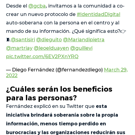
Desde el
@gcba
, invitamos a la comunidad a co-
crear un nuevo protocolo de
#IdentidadDigital
auto-soberana con la persona en el centro y al
mando de su información. ¿Qué significa esto?👉
🧵
@santisiri
@dieguito
@Mariandipietra
@martriay
@leoelduayen
@guillevi
pic.twitter.com/6EV2PXnYRQ
— Diego Fernández (@fernandezdiego)
March 29,
2022
¿Cuáles serán los beneficios
para las personas?
esta
Fernández explicó en su Twitter que
iniciativa brindará soberanía sobre la propia
información, menos tiempo perdido en
burocracias y las organizaciones reducirán sus