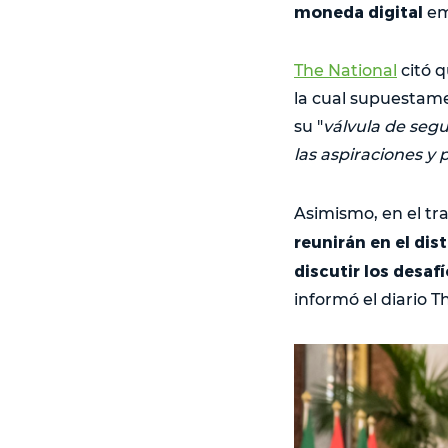
moneda digital
em
The National
citó q
la cual supuestame
su "
válvula de seg
las aspiraciones y 
Asimismo, en el t
reunirán en el dis
discutir los desaf
informó el diario T