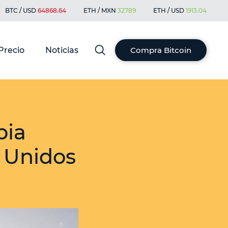
BTC / USD
64868.64
ETH / MXN
32789
ETH / USD
1913.04
Precio
Noticias
Compra Bitcoin
bia
s Unidos