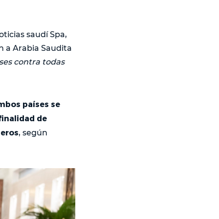
oticias saudí Spa,
n a Arabia Saudita
eses contra todas
mbos países se
finalidad de
ieros
, según