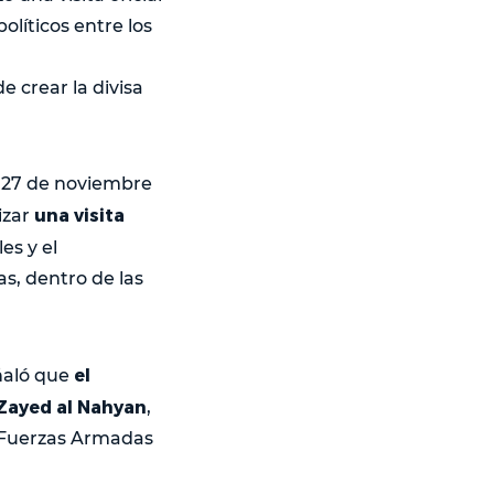
olíticos entre los
 crear la divisa
 27 de noviembre
una visita
izar
es y el
as, dentro de las
el
ñaló que
Zayed al Nahyan
,
 Fuerzas Armadas