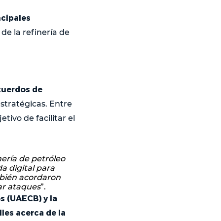
ncipales
de la refinería de
cuerdos de
estratégicas. Entre
etivo de facilitar el
ería de petróleo
a digital para
mbién acordaron
ar ataques
”.
s (UAECB) y la
les acerca de la