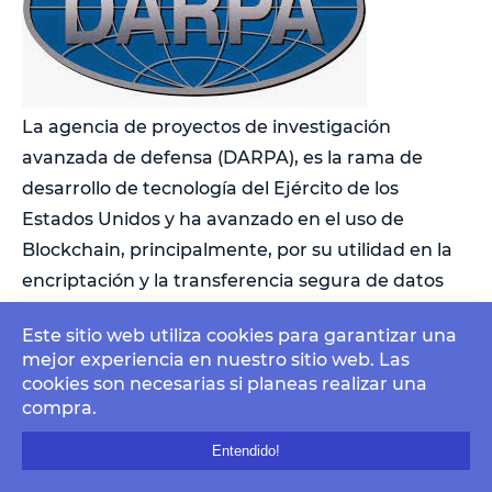
La agencia de proyectos de investigación
avanzada de defensa (DARPA), es la rama de
desarrollo de tecnología del Ejército de los
Estados Unidos y ha avanzado en el uso de
Blockchain, principalmente, por su utilidad en la
encriptación y la transferencia segura de datos
en los últimos años.
Este sitio web utiliza cookies para garantizar una
mejor experiencia en nuestro sitio web. Las
Citando los atributos de confianza,
cookies son necesarias si planeas realizar una
transparencia e inmutabilidad de la cadena de
compra.
bloques, el Departamento
escribe:
Entendido!
"
Las redes de cadenas de bloques no sólo