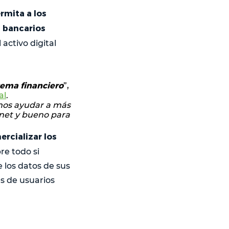
rmita a los
s bancarios
activo digital
tema financiero
”,
al
.
emos ayudar a más
rnet y bueno para
rcializar los
bre todo si
los datos de sus
s de usuarios