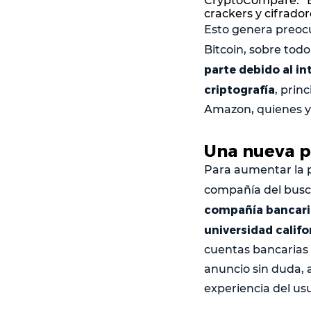
CryptoCompare. “Es
crackers y cifrador
Esto genera preocu
Bitcoin, sobre tod
parte debido al in
criptografía
, prin
Amazon, quienes 
Una nueva 
Para aumentar la pr
compañía del bus
compañía bancaria
universidad calif
cuentas bancarias 
anuncio sin duda, 
experiencia del usu