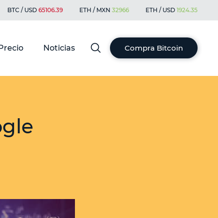
BTC / USD
65106.39
ETH / MXN
32966
ETH / USD
1924.35
Precio
Noticias
Compra Bitcoin
ogle