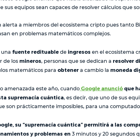
e sus equipos sean capaces de resolver cálculos que s
 alerta a miembros del ecosistema cripto pues tanto B
basan en problemas matemáticos complejos.
fuente redituable
ingresos
e una
de
en el ecosistema c
mineros
resolver d
r de los
, personas que se dedican a
obtener
moneda digi
ulos matemáticos para
a cambio la
Google anunció
que h
vio amenazada este año, cuando
sta supremacía cuántica
, es decir, que uno de sus equ
que son prácticamente imposibles, para una computador
ogle, su “supremacía cuántica” permitirá a las com
onamientos y problemas en
3 minutos y 20 segundos 