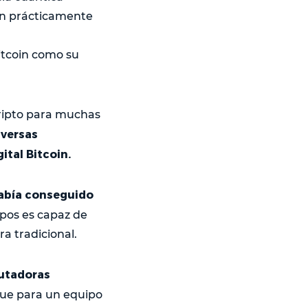
on prácticamente
itcoin como su
ripto para muchas
iversas
tal Bitcoin.
abía conseguido
ipos es capaz de
a tradicional.
putadoras
que para un equipo