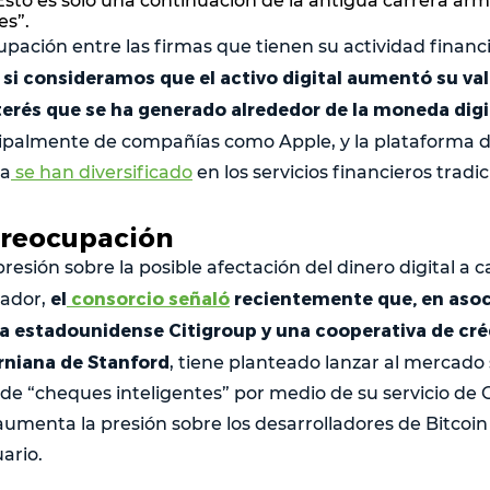
to es solo una continuación de la antigua carrera ar
es”.
pación entre las firmas que tienen su actividad financi
si consideramos que el activo digital aumentó su val
o
terés que se ha generado alrededor de la moneda digi
cipalmente de compañías como Apple, y la plataforma d
ya
se han diversificado
en los servicios financieros tradic
preocupación
esión sobre la posible afectación del dinero digital a c
el
consorcio señaló
recientemente que, en asoc
cador,
 estadounidense Citigroup y una cooperativa de créd
orniana de Stanford
, tiene planteado lanzar al mercado
de “cheques inteligentes” por medio de su servicio de 
aumenta la presión sobre los desarrolladores de Bitcoin
ario.