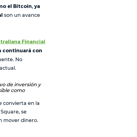
o el Bitcoin, ya
al
son un avance
.
traliana Financial
n continuará con
mente. No
actual.
o de inversión y
sible como
 convierta en la
 Square, se
n mover dinero.