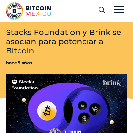
Stacks Foundation y Brink se
asocian para potenciar a
Bitcoin
hace 5 años