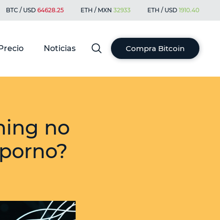
BTC / USD
64628.25
ETH / MXN
32933
ETH / USD
1910.40
Precio
Noticias
Compra Bitcoin
ning no
 porno?