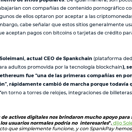
trabajarían con compañías de contenido pornográfico 
algunos de ellos optaron por aceptar a las criptomoneda
mbargo, cabe señalar que estos sitios generalmente us
ue aceptan pagos con bitcoins o tarjetas de crédito par
oleimani, actual CEO de Spankchain
(plataforma ded
), s
ra adultos promovida por la tecnología blockchain
 ethereum fue “una de las primeras compañías en pon
ón”, rápidamente cambió de marcha porque todavía
“
en torno a torres de relojes, integraciones de billetera
os de activos digitales nos brindaron mucho apoyo para 
 los usuarios normales podría no interesarles
"
,
dijo So
cto que simplemente funcione, y con SpankPay hemos 