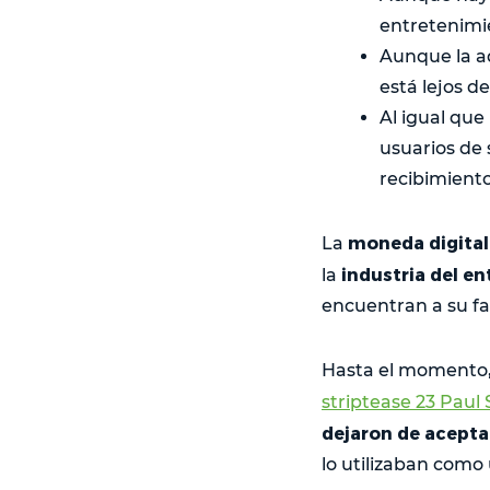
entretenimie
Aunque la a
está lejos 
Al igual que
usuarios de 
recibimiento
moneda digital
La
industria del e
la
encuentran a su fa
Hasta el momento,
striptease 23 Paul
dejaron de acept
lo utilizaban com