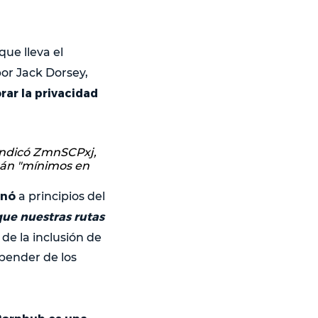
 que lleva el
por Jack Dorsey,
ar la privacidad
 indicó ZmnSCPxj,
erán "mínimos en
onó
a principios del
que nuestras rutas
de la inclusión de
pender de los