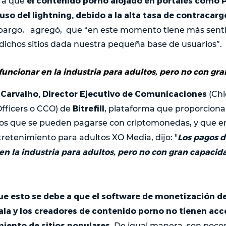
el contenido porno alojado en portales como 
era que
 uso del lightning, debido a la alta tasa de contracarg
mbargo, agregó, que “en este momento tiene más sen
ichos sitios dada nuestra pequeña base de usuarios”.
uncionar en la industria para adultos, pero no con gra
Carvalho, Director Ejecutivo de Comunicaciones
(Chi
Bitrefill
ficers o CCO) de
, plataforma que proporciona
ios que se pueden pagarse con criptomonedas, y que en
Los pagos d
retenimiento para adultos XO Media, dijo: "
n la industria para adultos, pero no con gran capacida
ue esto se debe a que el software de monetización d
cala y los creadores de contenido porno no tienen ac
miento de sitios populares
. De igual manera, son poco