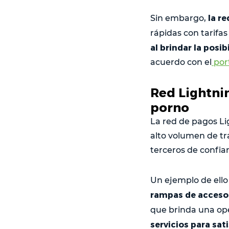
la r
Sin embargo,
rápidas con tarifa
al brindar la posi
acuerdo con el
port
Red Lightnin
porno
La red de pagos Li
alto volumen de tr
terceros de confia
Un ejemplo de ello
rampas de acceso f
que brinda una op
servicios para sa