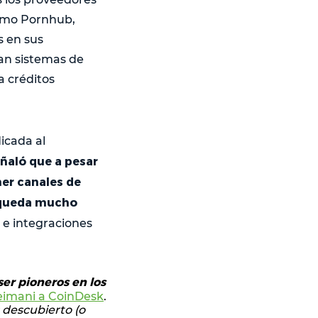
como Pornhub,
s en sus
an sistemas de
a créditos
icada al
eñaló que a pesar
er canales de
 queda mucho
s e integraciones
ser pioneros en los
leimani a CoinDesk
.
descubierto (o