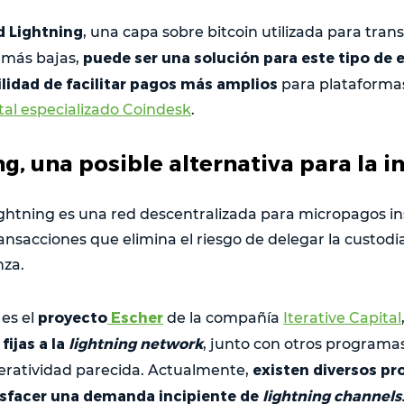
ed Lightning
, una capa sobre bitcoin utilizada para tra
puede ser una solución para este tipo de
s más bajas,
bilidad de facilitar pagos más amplios
para plataformas
al especializado Coindesk
.
g, una posible alternativa para la i
ghtning es una red descentralizada para micropagos i
ansacciones que elimina el riesgo de delegar la custodi
nza.
proyecto
Escher
 es el
de la compañía
Iterative Capital
ijas a la
lightning network
, junto con otros program
existen diversos pr
eratividad parecida. Actualmente,
tisfacer una demanda incipiente de
lightning channels