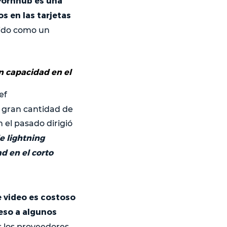
Pornhub es una
os en las tarjetas
tido como un
n capacidad en el
ef
 gran cantidad de
 el pasado dirigió
e lightning
d en el corto
e video es costoso
ceso a algunos
s los proveedores