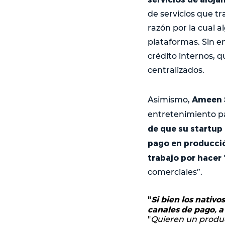
de servicios que 
razón por la cual 
plataformas. Sin e
crédito internos, q
centralizados.
Ameen S
Asimismo,
entretenimiento pa
de que su startup
pago en producci
trabajo por hacer 
comerciales”.
"
Si bien los nativ
canales de pago, a
"
Quieren un produ