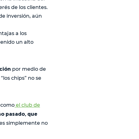
rés de los clientes.
e inversión, aún
tajas a los
tenido un alto
cción
por medio de
“los chips” no se
, como
el club de
ño pasado, que
ntes simplemente no