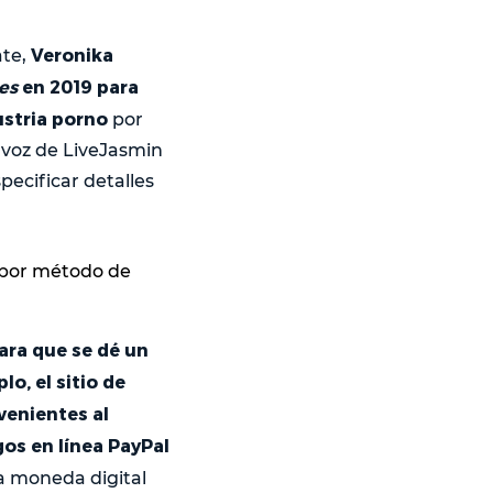
Veronika
ate,
es
en 2019 para
ustria porno
por
avoz de LiveJasmin
pecificar detalles
 por método de
ara que se dé un
o, el sitio de
venientes al
gos en línea PayPal
la moneda digital