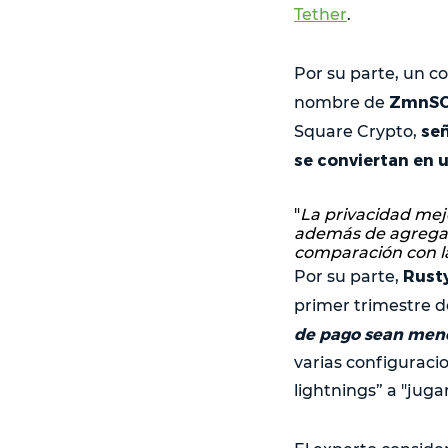
Tether
.
Por su parte, un c
ZmnSC
nombre de
señ
Square Crypto,
se conviertan en 
"
La privacidad mej
además de agregar 
comparación con la
Rusty
Por su parte,
primer trimestre 
de pago sean menos
varias configuraci
lightnings” a "juga