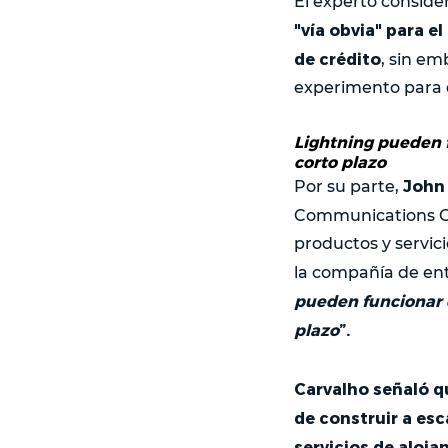
El experto consid
"vía obvia" para el
de crédito
, sin e
experimento para d
Lightning pueden f
corto plazo
John 
Por su parte,
Communications Of
productos y servic
la compañía de ent
pueden funcionar e
plazo
”.
Carvalho señaló q
de construir a es
servicios de aloja