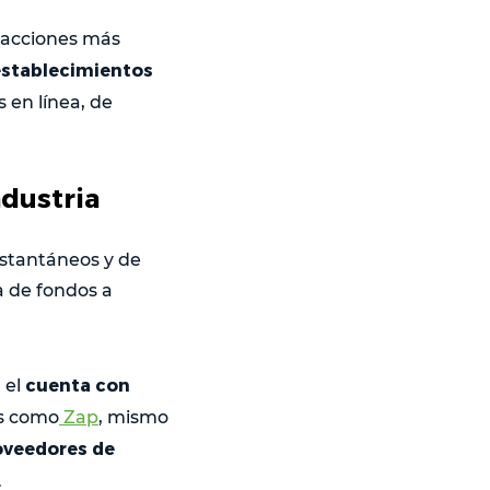
nsacciones más
 establecimientos
 en línea, de
ndustria
nstantáneos y de
a de fondos a
cuenta con
, el
as como
Zap
, mismo
oveedores de
.