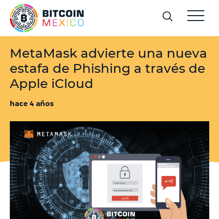
MetaMask advierte una nueva
estafa de Phishing a través de
Apple iCloud
hace 4 años