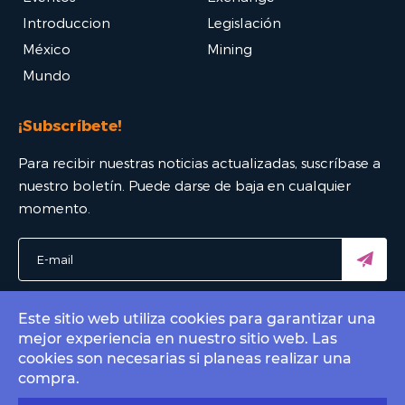
Introduccion
Legislación
México
Mining
Mundo
¡Subscríbete!
Para recibir nuestras noticias actualizadas, suscríbase a
nuestro boletín. Puede darse de baja en cualquier
momento.
Este sitio web utiliza cookies para garantizar una
mejor experiencia en nuestro sitio web. Las
© 2022 Bitcoin Mexico - El mejor portal Bitcoin. All rights
cookies son necesarias si planeas realizar una
reserved.
compra.
Contact by email
info@bitcoin.com.mx
.