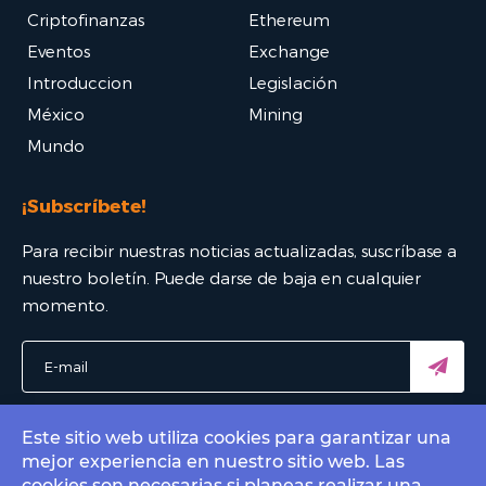
Criptofinanzas
Ethereum
Eventos
Exchange
Introduccion
Legislación
México
Mining
Mundo
¡Subscríbete!
Para recibir nuestras noticias actualizadas, suscríbase a
nuestro boletín. Puede darse de baja en cualquier
momento.
Este sitio web utiliza cookies para garantizar una
mejor experiencia en nuestro sitio web. Las
© 2022 Bitcoin Mexico - El mejor portal Bitcoin. All rights
cookies son necesarias si planeas realizar una