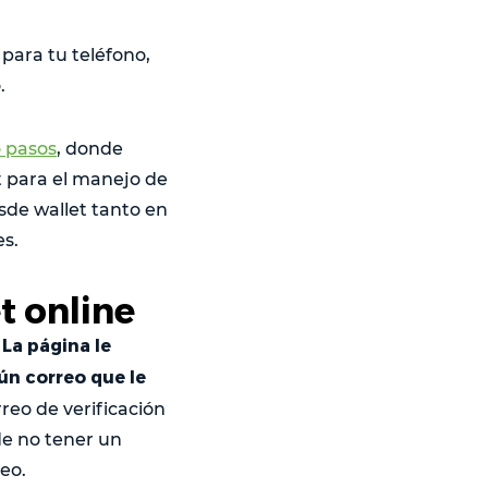
 para tu teléfono,
.
o pasos
, donde
 para el manejo de
sde wallet tanto en
es.
t online
La página le
.
gún correo que le
rreo de verificación
de no tener un
eo.