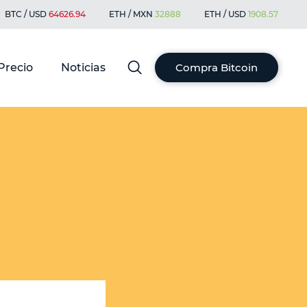
BTC / USD
64626.94
ETH / MXN
32888
ETH / USD
1908.57
Precio
Noticias
Compra Bitcoin